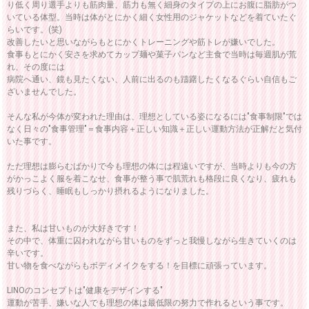
り低く周り選手よりも筋肉量、筋力も無く細身のタイプの上にお腹に脂肪がつ
いている体型。当時は体がとにかく細く女性用のジャケットなどを着ていたぐ
らいです。(笑)
改善したいと思いながらもとにかくトレーニングや筋トレが嫌いでした。
食事もとにかく安さを求めてカップ麺や菓子パンなど主食で当時は毎週肌が荒
れ、その度には
病院へ通い、鏡も見たくない、人前に出るのも躊躇したくなるぐらい自信もご
ざいませんでした。
そんな私が今体が変われた理由は、理想としている姿になるには"食事制限"では
なく日々の"食事管理"＝食事内容＋正しい知識＋正しい運動方法が正解だと気付
いた事です。
ただ理想は膨らむばかりで今も理想の体には程遠いですが、当時よりも今の方
がかっこよく服を着こなせ、食事が整う事で肌荒れも格段に良くなり、疲れも
残りづらく、睡眠もしっかり摂れるようになりました。
また、私は甘いものが大好きです！
その中で、体重に囚われながら甘いものをずっと我慢しながら生きていくのは
辛いです。
甘い物を食べながらもボディメイクをする！を目標に頑張っています。
LINOのコンセプトは"健康をデザインする"
運動が苦手、嫌いな人でも理想の体は最低限の努力で作れるという事です。