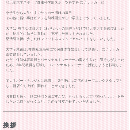
順天堂大学スポーツ健康科学部スポーツ科学科 女子サッカー部
小学生から大学生までサッカー漬けの毎日
その他に習い事はピアノを幼稚園生から中学生までやっていました。
大学は｢有名な体育大学に行きたい｣の気持ちだけで順天堂大学を選びました
が、結果的に勉学に運動に、充実した日々を送れました。
部活引退後に少しだけフィットネスジムでアルバイトをしていました。
大学卒業後は3年間私立高校にて保健体育教員として勤務し、女子サッカー
部監督をしていました。
ただ、保健体育教員とパーソナルトレーナーの両方やりたい気持ちがあった
ため、3年間教員を経験し、パーソナルトレーナーに挑戦しようと転職しま
した。
某大手パーソナルジムに就職し、2年後には新店のオープニングスタッフと
して新店立ち上げに関わることができました。
お客様と長く一緒に時間を過ごすたび、もっともっと寄り添ったサポートを
したい気持ちが強くなり、この度独立させていただきました。
挨拶