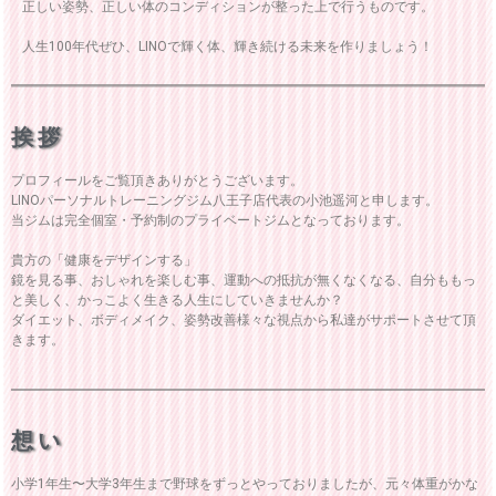
正しい姿勢、正しい体のコンディションが整った上で行うものです。
人生100年代ぜひ、LINOで輝く体、輝き続ける未来を作りましょう！
挨拶
プロフィールをご覧頂きありがとうございます。
LINOパーソナルトレーニングジム八王子店代表の小池遥河と申します。
当ジムは完全個室・予約制のプライベートジムとなっております。
貴方の「健康をデザインする」
鏡を見る事、おしゃれを楽しむ事、運動への抵抗が無くなくなる、自分ももっ
と美しく、かっこよく生きる人生にしていきませんか？
ダイエット、ボディメイク、姿勢改善様々な視点から私達がサポートさせて頂
きます。
想い
小学1年生〜大学3年生まで野球をずっとやっておりましたが、元々体重がかな