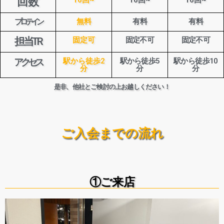
回数
プロテイン
無料
有料
有料
担当TR
固定可
固定不可
固定不可
アクセス
駅から徒歩2
駅から徒歩5
駅から徒歩10
分
分
分
是非、他社とご検討の上お越しください！
ご入会までの流れ
①ご来店