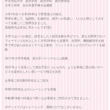
中京学院大学 経営学部 経営学科 硬式野球部
大学三年時 全日本選手権大会優勝
小学1年生〜大学3年時まで野球漬けの毎日。
野球を通して、協調性、礼儀作法、相手への気遣い、1人の人間としてのす
べてを厳しくご指導頂きました。
高校時代は本当に辛かったです(笑)
大学ではいつか独立、経営をしたく経営全般を学びつつ、更なる野球でのパ
フォーマンスを向上したく大学2年時から栄養学、生理学、機能解剖学を独
学で学びあらゆるセミナーなど参加、フィットネスジムでのアルバイトを経
験
2017年大学卒業後、某大手パーソナルジム勤務。
2021年より店長として就任予定だったものの、よりお客様に質の高いサー
ビスを提供をしたい思い一心で独立を決意
お客様ご担当数300名以上ご担当
年間1000本以上のトレーニングを実施
年齢層18歳〜65歳まで様々なお客様をご対応させて頂きました。
ボディメイクはトレーニング、運動だけではございません。