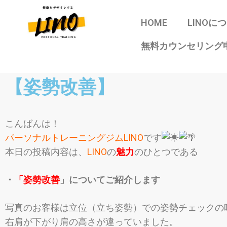
HOME
LINOに
無料カウンセリング
【姿勢改善】
こんばんは！
パーソナルトレーニングジムLINO
です
本日の投稿内容は、
LINO
の
魅力
のひとつである
・
「姿勢改善
」についてご紹介します
写真のお客様は立位（立ち姿勢）での姿勢チェックの
右肩が下がり肩の高さが違っていました。