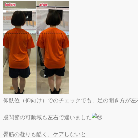
仰臥位（仰向け）でのチェックでも、足の開き方が左
股関節の可動域も左右で違いました
臀筋の凝りも酷く、ケアしないと