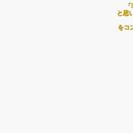
「
と思
をコ