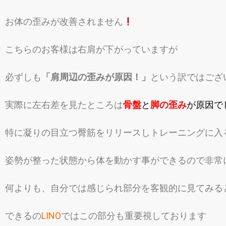
お体の歪みが改善されません
こちらのお客様は右肩が下がっていますが
必ずしも
「肩周辺の歪みが原因！」
という訳ではござ
実際に左右差を見たところは
骨盤
と
脚の歪み
が原因で
特に凝りの目立つ臀筋をリリースしトレーニングに入
姿勢が整った状態から体を動かす事ができるので非常
何よりも、自分では感じられ部分を客観的に見てみる
できるの
LINO
ではこの部分も重要視しております