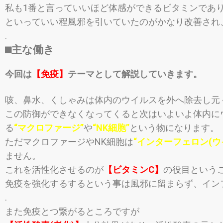
私も1番と言っていいほど体感ができるビタミンであ
といっていい程風邪を引いてい
たのがかなり改善され
.
⬛︎主な働き
今回は
【免疫】
テーマとして解説していきます。
咳、鼻水、
くしゃみは体内のウイルスを外へ除去し元
この防御ができなくなってくると次はいよいよ体内に
る
“マクロファージ”
や
“NK細胞”
という物になります。
ただマクロファージやNK細胞は
“インターフェロン(
ウ
ません。
これを活性化させるのが
【ビタミンC】
の役目という
免疫を強化するするという事は風邪に留まらず、
イン
.
また免疫とつ繋がるところですが