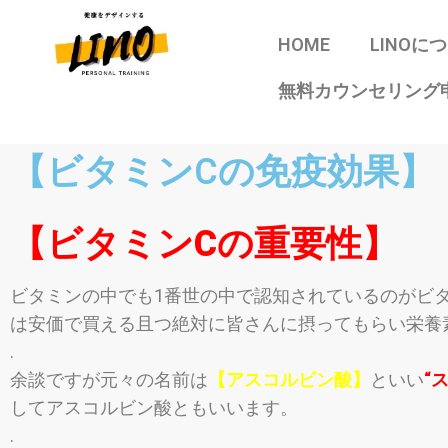
HOME
LINOに
無料カウンセリング
【ビタミンCの免疫効果】
【ビタミンCの重要性】
ビタミンの中でも1番世の中で認知されているのがビ
は安価で買える且つ絶対に皆さんに摂ってもら
い栄養
.
余談ですが元々の名前は
【アスコルビン酸】
といい
“
してアスコルビン酸ともいいます。
.