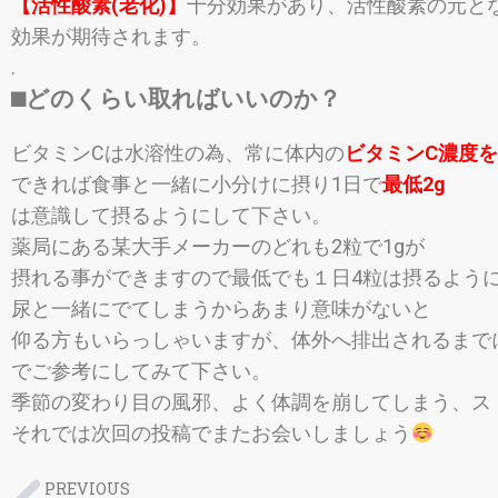
【活性酸素(老化)】
十分効果があり、活性酸素の元と
効果が期待されます。
.
⬛︎どのくらい取ればいいのか？
ビタミンCは水溶性の為、
常に体内の
ビタミンC濃度
できれば食事と一緒に小分けに摂り1日で
最低2g
は意識して摂るようにして下さい。
薬局にある某大手メーカーのどれも2粒で1gが
摂れる事ができますので最低でも１日4粒は摂るよう
尿と一緒にでてしまうからあまり意味がないと
仰る方もいらっしゃいますが、
体外へ排出されるまで
でご参考にしてみて下さい。
季節の変わり目の風邪、よく体調を崩してしまう、ス
それでは次回の投稿でまたお会いしましょう
PREVIOUS